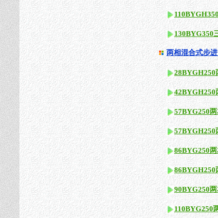
110BYGH
130BYG3
两相混合式步进
28BYGH2
42BYGH2
57BYG25
57BYGH2
86BYG25
86BYGH2
90BYG25
110BYG2